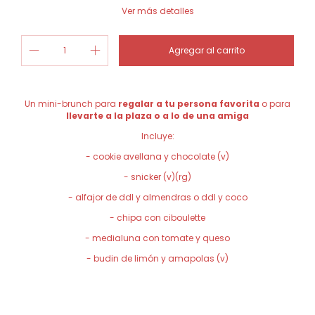
Ver más detalles
Un mini-brunch para
regalar a tu persona favorita
o para
llevarte a la plaza o a lo de una amiga
Incluye:
- cookie avellana y chocolate (v)
- snicker (v)(rg)
- alfajor de ddl y almendras o ddl y coco
- chipa con ciboulette
- medialuna con tomate y queso
- budin de limón y amapolas (v)