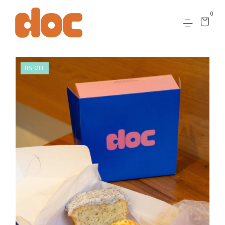
0
11
%
OFF