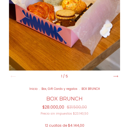
1
/
5
Inicio
.
Box, Gift Cards y regalos
.
BOX BRUNCH
BOX BRUNCH
$28.000,00
$31.500,00
Precio sin impuestos
$23.140,50
12
cuotas de
$4.144,00